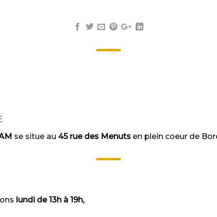
E
MAM
se situe au
45 rue des Menuts
en plein coeur de Bor
lons
lundi de 13h à 19h,