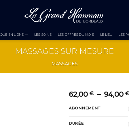
QUE EN LIGNE —
LES SOINS
LES OFFRES DU MOIS
LE LIEU
LES 
MASSAGES SUR MESURE
MASSAGES
62,00
–
94,00
€
ABONNEMENT
DURÉE