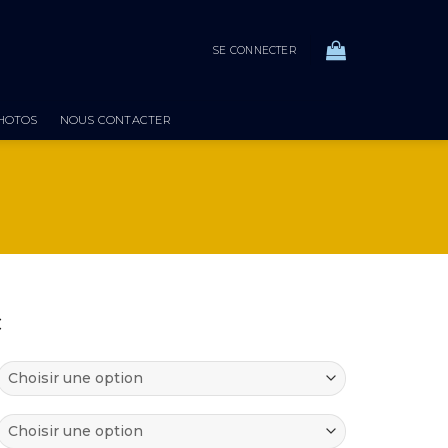
SE CONNECTER
PHOTOS
NOUS CONTACTER
Plage
€
de
prix :
62,00 €
à
94,00 €